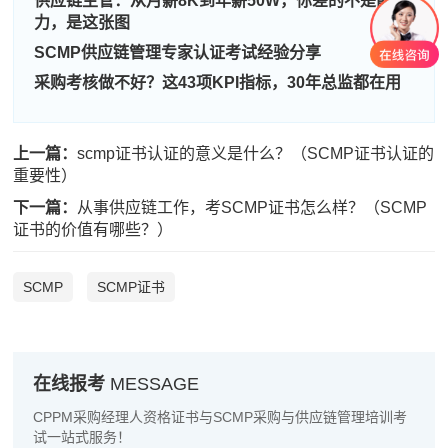
供应链主管：从月薪8K到年薪50W，你差的不是能
力，是这张图
SCMP供应链管理专家认证考试经验分享
采购考核做不好？这43项KPI指标，30年总监都在用
周**
189****9019
2026-08-04
刘**
133****8302
2026-08-07
上一篇：
scmp证书认证的意义是什么？（SCMP证书认证的
程**
133****8425
2026-08-07
重要性）
高**
186****2196
2026-08-06
下一篇：
从事供应链工作，考SCMP证书怎么样？（SCMP
证书的价值有哪些？）
陈*
133****4976
2026-08-06
SCMP
SCMP证书
李**
189****1535
2026-08-06
王**
181****5623
2026-08-06
张**
181****2405
2026-08-05
在线报考
MESSAGE
陈**
133****1417
2026-08-05
CPPM采购经理人资格证书与SCMP采购与供应链管理培训考
试一站式服务！