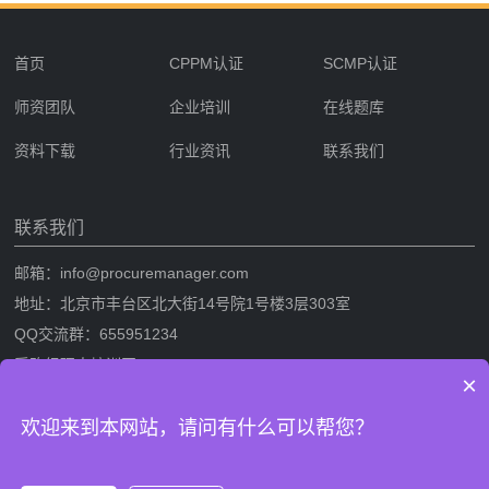
首页
CPPM认证
SCMP认证
师资团队
企业培训
在线题库
资料下载
行业资讯
联系我们
联系我们
邮箱：info@procuremanager.com
地址：北京市丰台区北大街14号院1号楼3层303室
QQ交流群：655951234
采购经理人培训网
×
采购经理人网是专业的采购经理人资格证书考试培训一站式服务网站，提
欢迎来到本网站，请问有什么可以帮您？
供CPPM采购经理人资格证书考试培训，SCMP采购与供应链管理考试培
训，考试攻略流程，CPPM与SCMP题库及相关考试资料下载。