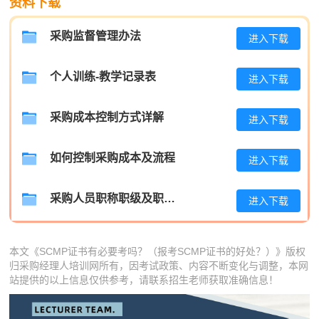
资料下载
程**
133****8425
2026-08-07
高**
186****2196
2026-08-06
采购监督管理办法
进入下载
陈*
133****4976
2026-08-06
个人训练-教学记录表
进入下载
李**
189****1535
2026-08-06
采购成本控制方式详解
进入下载
王**
181****5623
2026-08-06
张**
181****2405
2026-08-05
如何控制采购成本及流程
进入下载
陈**
133****1417
2026-08-05
采购人员职称职级及职位晋升管理制度
进入下载
李*
181****6802
2026-08-05
孔**
186****7706
2026-08-05
本文《SCMP证书有必要考吗？（报考SCMP证书的好处？）》版权
归采购经理人培训网所有，因考试政策、内容不断变化与调整，本网
站提供的以上信息仅供参考，请联系招生老师获取准确信息！