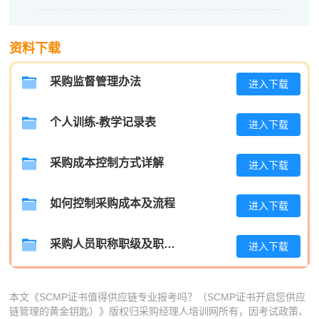
程**
139****6627
2026-08-06
资料下载
高**
189****3491
2026-08-05
陈*
189****7460
2026-08-05
采购监督管理办法
进入下载
李**
137****6273
2026-08-05
个人训练-教学记录表
进入下载
王**
137****9428
2026-08-05
采购成本控制方式详解
张**
186****7185
2026-08-04
进入下载
陈**
133****6851
2026-08-04
如何控制采购成本及流程
进入下载
李*
181****1022
2026-08-04
采购人员职称职级及职位晋升管理制度
进入下载
孔**
137****6925
2026-08-04
本文《SCMP证书值得供应链专业报考吗？（SCMP证书开启您供应
链管理的黄金钥匙）》版权归采购经理人培训网所有，因考试政策、