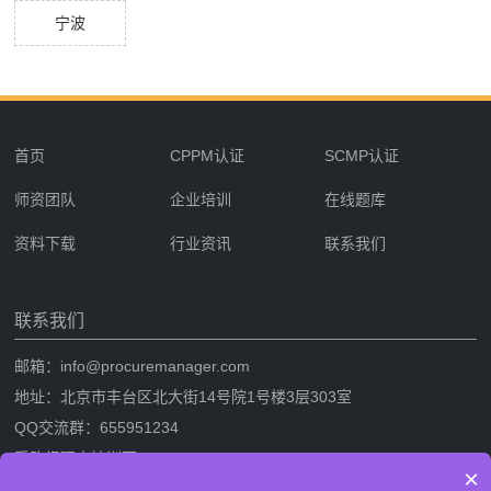
宁波
首页
CPPM认证
SCMP认证
师资团队
企业培训
在线题库
资料下载
行业资讯
联系我们
联系我们
邮箱：info@procuremanager.com
地址：北京市丰台区北大街14号院1号楼3层303室
QQ交流群：655951234
采购经理人培训网
×