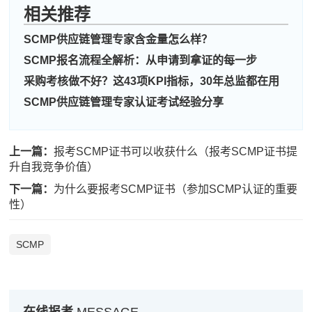
相关推荐
SCMP供应链管理专家含金量怎么样？
SCMP报名流程全解析：从申请到拿证的每一步
周**
189****6543
2026-08-03
采购考核做不好？这43项KPI指标，30年总监都在用
刘**
137****4554
2026-08-06
SCMP供应链管理专家认证考试经验分享
程**
139****6627
2026-08-06
上一篇：
报考SCMP证书可以收获什么（报考SCMP证书提
高**
189****3491
2026-08-05
升自我竞争价值）
陈*
189****7460
2026-08-05
下一篇：
为什么要报考SCMP证书（参加SCMP认证的重要
性）
李**
137****6273
2026-08-05
王**
137****9428
2026-08-05
SCMP
张**
186****7185
2026-08-04
陈**
133****6851
2026-08-04
在线报考
MESSAGE