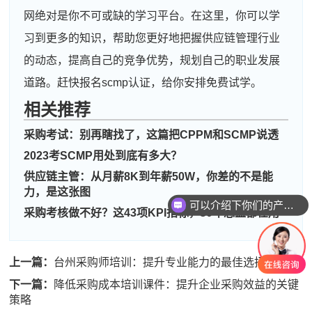
网绝对是你不可或缺的学习平台。在这里，你可以学
习到更多的知识，帮助您更好地把握供应链管理行业
的动态，提高自己的竞争优势，规划自己的职业发展
道路。赶快报名scmp认证，给你安排免费试学。
相关推荐
采购考试：别再瞎找了，这篇把CPPM和SCMP说透
周**
139****1208
2026-08-03
2023考SCMP用处到底有多大？
刘**
189****6226
2026-08-06
供应链主管：从月薪8K到年薪50W，你差的不是能
力，是这张图
程**
189****9307
2026-08-06
可以介绍下你们的产品么
采购考核做不好？这43项KPI指标，30年总监都在用
高**
139****1989
2026-08-05
陈*
133****8527
2026-08-05
上一篇：
台州采购师培训：提升专业能力的最佳选择
李**
186****2016
2026-08-05
下一篇：
降低采购成本培训课件：提升企业采购效益的关键
策略
王**
133****9984
2026-08-05