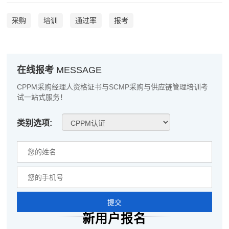
张**
133****6339
2026-08-04
采购
培训
通过率
报考
陈**
189****4166
2026-08-04
李*
181****6080
2026-08-04
在线报考
MESSAGE
孔**
186****9686
2026-08-04
CPPM采购经理人资格证书与SCMP采购与供应链管理培训考
试一站式服务！
越*
133****1806
2026-08-04
类别选项:
何**
139****8963
2026-08-04
蒋*
137****4919
2026-08-04
肖**
181****2199
2026-08-04
吴**
189****1988
2026-08-04
提交
赵*
181****3025
2026-08-03
新用户报名
刘*
137****9075
2026-08-03