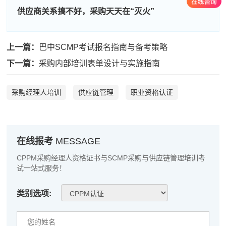
程**
137****1478
2026-08-08
供应商关系搞不好，采购天天在“灭火”
高**
186****1221
2026-08-07
上一篇：
巴中SCMP考试报名指南与备考策略
陈*
133****8596
2026-08-07
下一篇：
采购内部培训表单设计与实施指南
李**
186****9946
2026-08-07
王**
181****3545
2026-08-07
采购经理人培训
供应链管理
职业资格认证
张**
181****4873
2026-08-06
陈**
186****9144
2026-08-06
在线报考
MESSAGE
李*
189****4726
2026-08-06
CPPM采购经理人资格证书与SCMP采购与供应链管理培训考
试一站式服务！
孔**
181****5771
2026-08-06
类别选项:
越*
137****3249
2026-08-06
何**
137****1101
2026-08-06