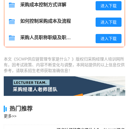
采购成本控制方式详解
进入下载
王**
181****6311
2026-08-05
张**
137****1133
2026-08-04
如何控制采购成本及流程
进入下载
陈**
139****1848
2026-08-04
采购人员职称职级及职位晋升管理制度
进入下载
李*
137****4618
2026-08-04
孔**
186****3547
2026-08-04
本文《SCMP供应链管理专家是什么？》版权归采购经理人培训网所
有，因考试政策、内容不断变化与调整，本网站提供的以上信息仅供
参考，请联系招生老师获取准确信息！
热门推荐
更多>>