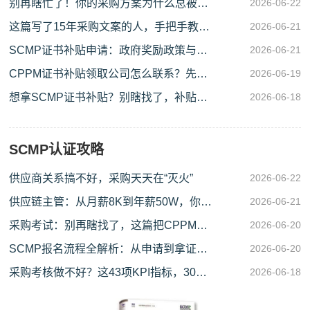
别再瞎忙了！你的采购方案为什么总被老
2026-06-22
板打回来？
这篇写了15年采购文案的人，手把手教你
2026-06-21
搞懂SCMP证书补贴和APICS报名费
SCMP证书补贴申请：政府奖励政策与报
2026-06-21
考全攻略
CPPM证书补贴领取公司怎么联系？先搞
2026-06-19
清楚这几点再找补贴
想拿SCMP证书补贴？别瞎找了，补贴申
2026-06-18
请地址我这给你捋明白了
SCMP认证攻略
供应商关系搞不好，采购天天在“灭火”
2026-06-22
供应链主管：从月薪8K到年薪50W，你差
2026-06-21
的不是能力，是这张图
采购考试：别再瞎找了，这篇把CPPM和
2026-06-20
SCMP说透
SCMP报名流程全解析：从申请到拿证的
2026-06-20
每一步
采购考核做不好？这43项KPI指标，30年
2026-06-18
总监都在用