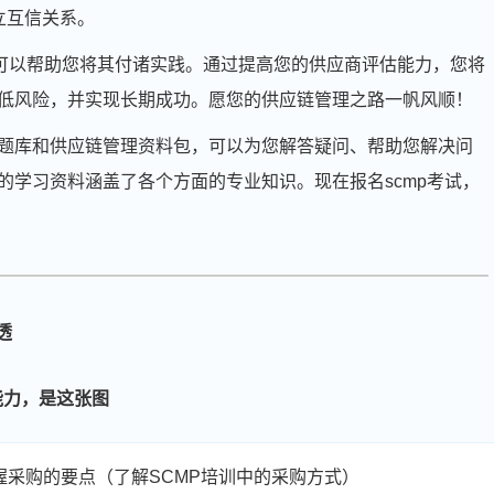
立互信关系。
可以帮助您将其付诸实践。通过提高您的供应商评估能力，您将
低风险，并实现长期成功。愿您的供应链管理之路一帆风顺！
题库和供应链管理资料包，可以为您解答疑问、帮助您解决问
的学习资料涵盖了各个方面的专业知识。现在报名scmp考试，
周**
186****3437
2026-08-05
透
刘**
186****5129
2026-08-08
程**
181****5013
2026-08-08
能力，是这张图
高**
189****8623
2026-08-07
握采购的要点（了解SCMP培训中的采购方式）
陈*
186****9205
2026-08-07