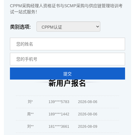
CPPM采购经理人资格证书与SCMP采购与供应链管理培训考
试一站式服务！
孔**
186****1025
2026-08-07
越*
181****5177
2026-08-07
类别选项:
何**
133****1676
2026-08-07
蒋*
137****9982
2026-08-07
肖**
133****7835
2026-08-07
提交
吴**
133****9965
2026-08-07
新用户报名
赵*
139****5512
2026-08-06
刘*
139****5783
2026-08-06
周**
189****1442
2026-08-06
刘**
181****3661
2026-08-09