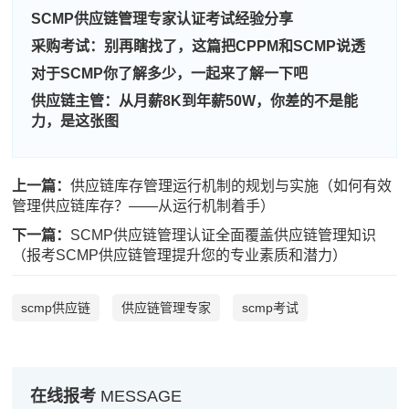
SCMP供应链管理专家认证考试经验分享
采购考试：别再瞎找了，这篇把CPPM和SCMP说透
周**
189****1442
2026-08-06
对于SCMP你了解多少，一起来了解一下吧
供应链主管：从月薪8K到年薪50W，你差的不是能
刘**
181****3661
2026-08-09
力，是这张图
程**
139****6737
2026-08-09
高**
137****6077
2026-08-08
上一篇：
供应链库存管理运行机制的规划与实施（如何有效
管理供应链库存？——从运行机制着手）
陈*
137****9192
2026-08-08
下一篇：
SCMP供应链管理认证全面覆盖供应链管理知识
（报考SCMP供应链管理提升您的专业素质和潜力）
李**
181****5388
2026-08-08
王**
181****7198
2026-08-08
scmp供应链
供应链管理专家
scmp考试
张**
181****9293
2026-08-07
陈**
186****4238
2026-08-07
在线报考
MESSAGE
李*
133****6715
2026-08-07