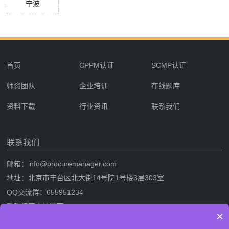
宁波
首页
CPPM认证
SCMP认证
师资团队
企业培训
在线题库
资料下载
行业资讯
联系我们
联系我们
邮箱：info@procuremanager.com
地址：北京市丰台区北大街14号院1号楼3层303室
QQ交流群：655951234
采购经理人培训网
×