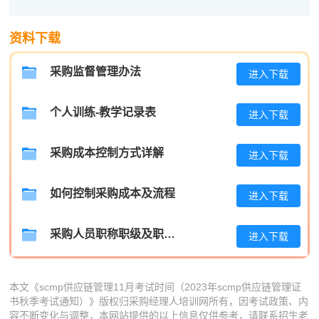
程**
139****6737
2026-08-09
高**
137****6077
2026-08-08
资料下载
陈*
137****9192
2026-08-08
采购监督管理办法
进入下载
李**
181****5388
2026-08-08
个人训练-教学记录表
进入下载
王**
181****7198
2026-08-08
张**
181****9293
2026-08-07
采购成本控制方式详解
进入下载
陈**
186****4238
2026-08-07
如何控制采购成本及流程
进入下载
李*
133****6715
2026-08-07
采购人员职称职级及职位晋升管理制度
孔**
186****1025
2026-08-07
进入下载
本文《scmp供应链管理11月考试时间（2023年scmp供应链管理证
书秋季考试通知）》版权归采购经理人培训网所有，因考试政策、内
容不断变化与调整，本网站提供的以上信息仅供参考，请联系招生老