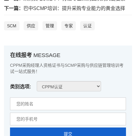
李**
189****9266
2026-08-08
下一篇：
巴中SCMP培训：提升采购专业能力的黄金选择
王**
139****7039
2026-08-08
张**
139****9261
2026-08-07
SCM
供应
管理
专家
认证
陈**
137****5573
2026-08-07
李*
137****1992
2026-08-07
在线报考
MESSAGE
孔**
186****2548
2026-08-07
CPPM采购经理人资格证书与SCMP采购与供应链管理培训考
试一站式服务！
越*
181****6622
2026-08-07
类别选项:
何**
133****9772
2026-08-07
蒋*
189****4443
2026-08-07
肖**
137****7353
2026-08-07
吴**
139****2741
2026-08-07
提交