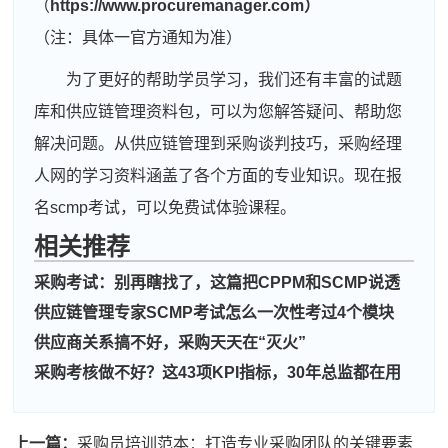
（
https://www.procuremanager.com）
（注：具体一官方通知为准）
为了更好的帮助学员学习，我们还有丰富的试题
库和供应链管理资料包，可以为您解答疑问、帮助您
解决问题。从供应链管理到采购谈判技巧，采购经理
人网的学习资料涵盖了各个方面的专业知识。现在报
名scmp考试，可以免费试体验课程。
相关推荐
周**
189****1708
2026-08-06
采购考试：别再瞎找了，这篇把CPPM和SCMP说透
刘**
137****6059
2026-08-09
供应链管理专家SCMP考试怎么一次性考过4个模块
程**
181****1069
2026-08-09
供应商关系搞不好，采购天天在“灭火”
高**
181****9887
2026-08-08
采购考核做不好？这43项KPI指标，30年总监都在用
陈*
189****3841
2026-08-08
上一篇：
采购员培训范本：打造专业采购团队的关键要素