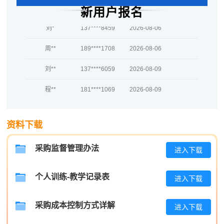
赵*
139****8587
2026-08-06
新用户报名
刘*
137****8459
2026-08-06
周**
189****1708
2026-08-06
刘**
137****6059
2026-08-09
程**
181****1069
2026-08-09
高**
181****9887
2026-08-08
资料下载
陈*
189****3841
2026-08-08
李**
189****9266
2026-08-08
采购监督管理办法
进入下载
王**
139****7039
2026-08-08
个人训练-教学记录表
进入下载
张**
139****9261
2026-08-07
采购成本控制方式详解
进入下载
陈**
137****5573
2026-08-07