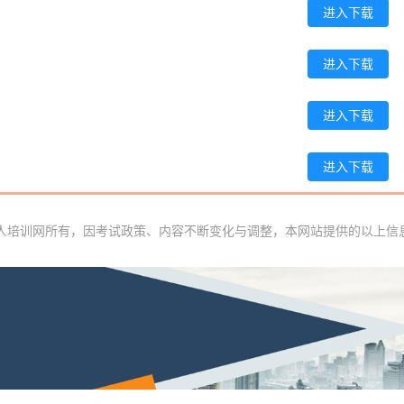
进入下载
陈*
186****5963
2026-08-08
李**
137****5340
2026-08-08
进入下载
王**
139****1547
2026-08-08
进入下载
张**
137****9935
2026-08-07
陈**
181****4235
2026-08-07
进入下载
李*
139****7518
2026-08-07
理人培训网所有，因考试政策、内容不断变化与调整，本网站提供的以上信
孔**
133****7632
2026-08-07