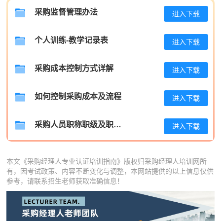
采购监督管理办法
进入下载
李**
181****4348
2026-08-07
王**
181****5019
2026-08-07
个人训练-教学记录表
进入下载
张**
189****1085
2026-08-06
采购成本控制方式详解
进入下载
陈**
133****4771
2026-08-06
如何控制采购成本及流程
进入下载
李*
181****2311
2026-08-06
孔**
186****6860
2026-08-06
采购人员职称职级及职位晋升管理制度
进入下载
本文《采购经理人专业认证培训指南》版权归采购经理人培训网所
有，因考试政策、内容不断变化与调整，本网站提供的以上信息仅供
参考，请联系招生老师获取准确信息！