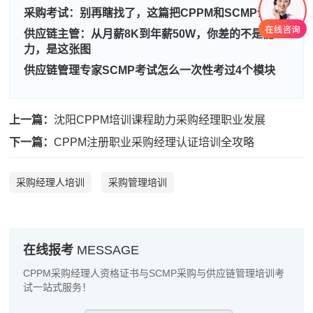
采购考试：别再瞎找了，这篇把CPPM和SCMP说透
刘**
189****2764
2026-08-08
供应链主管：从月薪8K到年薪50W，你差的不是能
力，是这张图
程**
181****7657
2026-08-08
供应链管理专家SCMP考试怎么一次性考过4个模块
高**
133****5770
2026-08-07
陈*
139****6302
2026-08-07
上一篇：
沈阳CPPM培训课程助力采购经理职业发展
李**
181****4348
2026-08-07
下一篇：
CPPM注册职业采购经理认证培训全攻略
王**
181****5019
2026-08-07
采购经理人培训
采购管理培训
张**
189****1085
2026-08-06
陈**
133****4771
2026-08-06
在线报考
MESSAGE
李*
181****2311
2026-08-06
CPPM采购经理人资格证书与SCMP采购与供应链管理培训考
孔**
186****6860
2026-08-06
试一站式服务！
越*
181****7982
2026-08-06