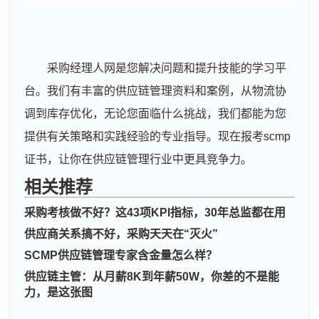
采购经理人网是您解决问题和提升技能的学习平
台。我们有丰富的供应链管理资料和案例，从物流协
调到库存优化，无论您面临什么挑战，我们都能为您
提供有关策略和实践经验的专业指导。现在报考scmp
证书，让你在供应链管理行业中更具竞争力。
相关推荐
采购考核做不好？这43项KPI指标，30年总监都在用
周**
189****5133
2026-08-04
供应商关系搞不好，采购天天在“灭火”
SCMP供应链管理专家含金量怎么样？
刘**
139****3365
2026-08-07
供应链主管：从月薪8K到年薪50W，你差的不是能
程**
181****2856
2026-08-07
力，是这张图
高**
139****9736
2026-08-06