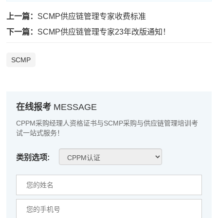
上一篇：
SCMP供应链管理专家收费标准
陈*
186****8434
2026-08-06
下一篇：
SCMP供应链管理专家23年改版通知！
李**
189****8737
2026-08-06
王**
189****8842
2026-08-06
SCMP
张**
189****1387
2026-08-05
陈**
133****3060
2026-08-05
在线报考
MESSAGE
李*
186****6433
2026-08-05
CPPM采购经理人资格证书与SCMP采购与供应链管理培训考
试一站式服务！
孔**
133****3665
2026-08-05
越*
189****7677
2026-08-05
类别选项:
何**
133****1348
2026-08-05
蒋*
137****7497
2026-08-05
肖**
186****8995
2026-08-05