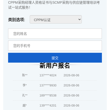
CPPM采购经理人资格证书与SCMP采购与供应链管理培训考
刘**
181****9135
2026-08-08
试一站式服务！
程**
189****7131
2026-08-08
类别选项:
高**
137****7981
2026-08-07
陈*
139****6887
2026-08-07
李**
133****1657
2026-08-07
王**
133****4161
2026-08-07
提交
张**
181****9632
2026-08-06
新用户报名
陈**
137****4024
2026-08-06
李*
137****9930
2026-08-06
孔**
189****8538
2026-08-06
越*
139****4201
2026-08-06