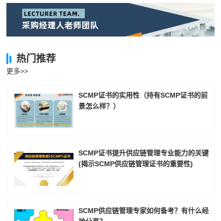
李**
133****1657
2026-08-07
王**
133****4161
2026-08-07
张**
181****9632
2026-08-06
热门推荐
陈**
137****4024
2026-08-06
更多>>
李*
137****9930
2026-08-06
SCMP证书的实用性（持有SCMP证书的前
景怎么样？）
孔**
189****8538
2026-08-06
SCMP证书提升供应链管理专业能力的关键
(揭示SCMP供应链管理证书的重要性)
SCMP供应链管理专家如何备考？有什么经