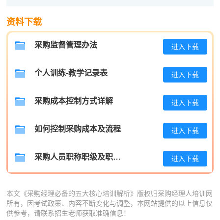
何**
137****7162
2026-08-06
资料下载
蒋*
181****6246
2026-08-06
采购监督管理办法
进入下载
肖**
186****8196
2026-08-06
吴**
186****8221
2026-08-06
个人训练-教学记录表
进入下载
赵*
189****9979
2026-08-05
采购成本控制方式详解
进入下载
刘*
186****1774
2026-08-05
周**
137****1260
2026-08-05
如何控制采购成本及流程
进入下载
刘**
181****9135
2026-08-08
采购人员职称职级及职位晋升管理制度
进入下载
程**
189****7131
2026-08-08
高**
137****7981
2026-08-07
本文《采购经理必备的五大核心培训解析》版权归采购经理人培训网
所有，因考试政策、内容不断变化与调整，本网站提供的以上信息仅
陈*
139****6887
2026-08-07
供参考，请联系招生老师获取准确信息！