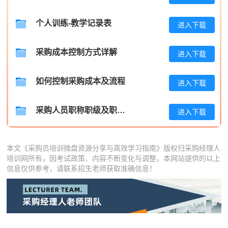
陈*
133****7561
2026-08-08
个人训练-教学记录表
进入下载
李**
139****3233
2026-08-08
采购成本控制方式详解
进入下载
王**
133****9722
2026-08-08
张**
186****1926
2026-08-07
如何控制采购成本及流程
进入下载
陈**
133****3709
2026-08-07
采购人员职称职级及职位晋升管理制度
进入下载
李*
137****1914
2026-08-07
孔**
181****3595
2026-08-07
本文《采购员培训微盘资源分享与高效学习指南》版权归采购经理人
培训网所有，因考试政策、内容不断变化与调整，本网站提供的以上
信息仅供参考，请联系招生老师获取准确信息！