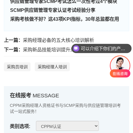
供应链管理专家SCMP考试怎么一次性考过4个模块
周**
186****3107
2026-08-06
SCMP供应链管理专家认证考试经验分享
采购考核做不好？这43项KPI指标，30年总监都在用
刘**
139****6458
2026-08-09
程**
189****7319
2026-08-09
上一篇：
采购经理必备的五大核心培训解析
高**
181****3266
2026-08-08
可以介绍下你们的产品么
下一篇：
采购新品技能培训提升采购经理专业能力
陈*
133****7561
2026-08-08
采购员培训
采购经理人培训
李**
139****3233
2026-08-08
王**
133****9722
2026-08-08
张**
186****1926
2026-08-07
在线报考
MESSAGE
陈**
133****3709
2026-08-07
CPPM采购经理人资格证书与SCMP采购与供应链管理培训考
试一站式服务！
李*
137****1914
2026-08-07
类别选项:
孔**
181****3595
2026-08-07